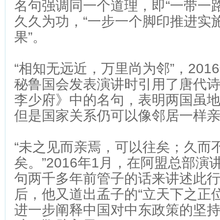
名句强调同一个道理，即“一带一
久久为功，“一步一个脚印推进实
果”。
“相知无远近，万里尚为邻”，201
秘鲁国会发表演讲时引用了唐代
李少府》中的名句，表明两国虽
但是国家关系仍可以像邻居一样
“未之见而亲焉，可以往矣；久而
矣。”2016年1月，在阿盟总部
句两千多年前管子的话来讲述此
后，他又道出孟子的“立天下之正
进一步阐释中国对中东政策的坚